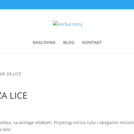
NASLOVNA
BLOG
KONTAKT
IK ZA LICE
A LICE
ekoltea, sa antiage efektom. Prijatnog mirisa ruže i obogaćen miris
 telo.