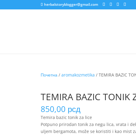
herbalstoryblogger@gmail.com
Почетна
/
aromakozmetika
/ TEMIRA BAZIC TON
TEMIRA BAZIC TONIK Z
850,00
рсд
Temira bazic tonik za lice
Potpuno prirodan tonik za negu lica, vrata i d
uljem bergamota, može se koristiti i kao mist za