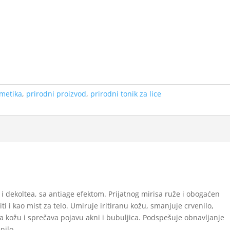
metika
,
prirodni proizvod
,
prirodni tonik za lice
 i dekoltea, sa antiage efektom. Prijatnog mirisa ruže i obogaćen
i i kao mist za telo. Umiruje iritiranu kožu, smanjuje crvenilo,
 kožu i sprečava pojavu akni i bubuljica. Podspešuje obnavljanje
nilo.