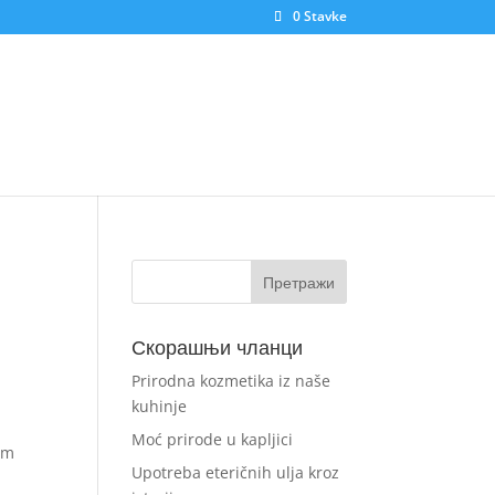
0 Stavke
Скорашњи чланци
Prirodna kozmetika iz naše
kuhinje
Moć prirode u kapljici
nim
Upotreba eteričnih ulja kroz