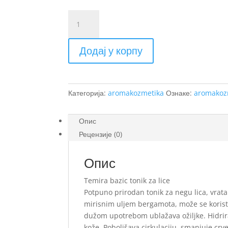
TEMIRA
BAZIC
TONIK
Додај у корпу
ZA
LICE
количина
Категорија:
aromakozmetika
Ознаке:
aromakoz
Опис
Рецензије (0)
Опис
Temira bazic tonik za lice
Potpuno prirodan tonik za negu lica, vrata
mirisnim uljem bergamota, može se koristit
dužom upotrebom ublažava ožiljke. Hidrira
kože. Poboljšava cirkulaciju, smanjuje crve