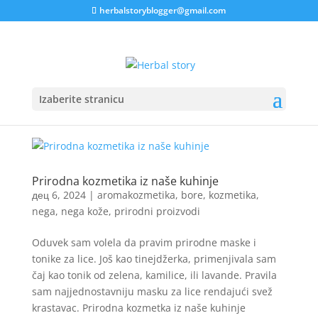
herbalstoryblogger@gmail.com
Izaberite stranicu
Prirodna kozmetika iz naše kuhinje
дец 6, 2024
|
aromakozmetika
,
bore
,
kozmetika
,
nega
,
nega kože
,
prirodni proizvodi
Oduvek sam volela da pravim prirodne maske i
tonike za lice. Još kao tinejdžerka, primenjivala sam
čaj kao tonik od zelena, kamilice, ili lavande. Pravila
sam najjednostavniju masku za lice rendajući svež
krastavac. Prirodna kozmetka iz naše kuhinje