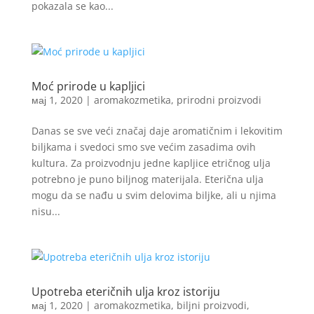
pokazala se kao...
Moć prirode u kapljici
мај 1, 2020
|
aromakozmetika
,
prirodni proizvodi
Danas se sve veći značaj daje aromatičnim i lekovitim
biljkama i svedoci smo sve većim zasadima ovih
kultura. Za proizvodnju jedne kapljice etričnog ulja
potrebno je puno biljnog materijala. Eterična ulja
mogu da se nađu u svim delovima biljke, ali u njima
nisu...
Upotreba eteričnih ulja kroz istoriju
мај 1, 2020
|
aromakozmetika
,
biljni proizvodi
,