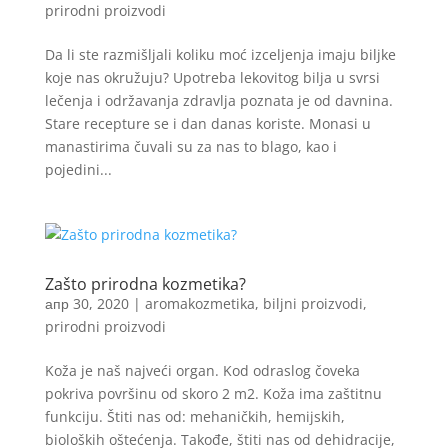
prirodni proizvodi
Da li ste razmišljali koliku moć izceljenja imaju biljke
koje nas okružuju? Upotreba lekovitog bilja u svrsi
lečenja i održavanja zdravlja poznata je od davnina.
Stare recepture se i dan danas koriste. Monasi u
manastirima čuvali su za nas to blago, kao i
pojedini...
Zašto prirodna kozmetika?
апр 30, 2020
|
aromakozmetika
,
biljni proizvodi
,
prirodni proizvodi
Koža je naš najveći organ. Kod odraslog čoveka
pokriva površinu od skoro 2 m2. Koža ima zaštitnu
funkciju. Štiti nas od: mehaničkih, hemijskih,
bioloških oštećenja. Takođe, štiti nas od dehidracije,