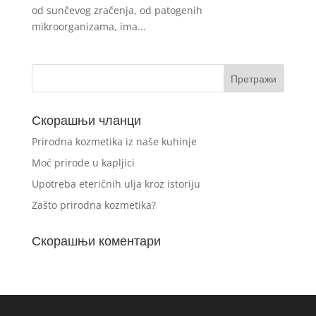
od sunčevog zračenja, od patogenih
mikroorganizama, ima...
Скорашњи чланци
Prirodna kozmetika iz naše kuhinje
Moć prirode u kapljici
Upotreba eteričnih ulja kroz istoriju
Zašto prirodna kozmetika?
Скорашњи коментари