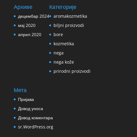
Архиве
Категорије
децембар 2024
aromakozmetika
мај 2020
biljni proizvodi
април 2020
bore
kozmetika
nega
nega kože
prirodni proizvodi
Мета
Пријава
Довод уноса
Довод коментара
sr.WordPress.org